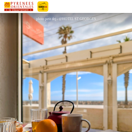
HÔTEL SAINT GEORGES
Pyrénées-Orientales Le Département
photo petit dej - @HOTEL ST GEORGES