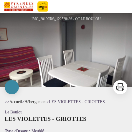
LES VIOLETTES - GRIOTTES
Pyrénées-Orientales Le Département
IMG_20190508_122528436 - OT LE BOULOU
Imprimer
>>
Accueil
>
Hébergement
>
LES VIOLETTES - GRIOTTES
Le Boulou
LES VIOLETTES - GRIOTTES
Voir l'image en plein écran
Type d'usage :
Meublé