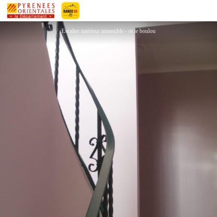
LES VIOLETTES - BAMBOU
Pyrénées-Orientales Le Département
Escalier intérieur immeuble - ot le boulou