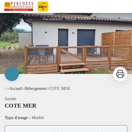
COTE MER
Pyrénées-Orientales Le Département
Vue extérieure - Mickael TODINI
Imprimer
>>
Accueil
>
Hébergement
>
COTE MER
Sorède
COTE MER
Voir l'image en plein écran
Type d'usage :
Meublé