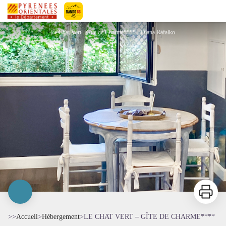
LE CHAT VERT – GÎTE DE CHARME****
Pyrénées-Orientales Le Département
Le Chat Vert - Gîte de Charme**** - Diana Rafalko
Imprimer
>>
Accueil
>
Hébergement
>
LE CHAT VERT – GÎTE DE CHARME****