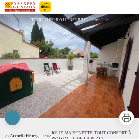
JOLIE MAISONETTE TOUT CONFORT À PROXIMITÉ DE LA PLAGE
Pyrénées-Orientales Le Département
TORREILLES HLO LLENSE JULIE - Llense Julie
Imprimer
JOLIE MAISONETTE TOUT CONFORT À
>>
Accueil
>
Hébergement
>
PROXIMITÉ DE LA PLAGE