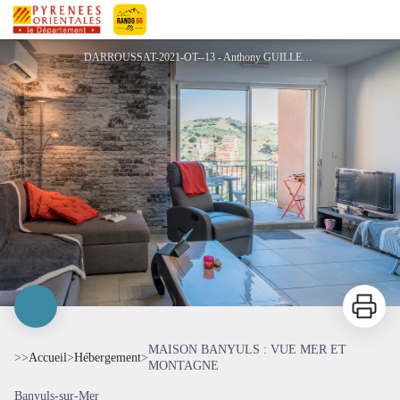
MAISON BANYULS : VUE MER ET MONTAGNE
Pyrénées-Orientales Le Département
DARROUSSAT-2021-OT--13 - Anthony GUILLEMER
Imprimer
MAISON BANYULS : VUE MER ET
>>
Accueil
>
Hébergement
>
MONTAGNE
Banyuls-sur-Mer