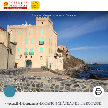
LOCATION CHÂTEAU DE LA ROCASSE
Pyrénées-Orientales Le Département
Location-chateau-la-rocasse - Valentin
Imprimer
>>
Accueil
>
Hébergement
>
LOCATION CHÂTEAU DE LA ROCASSE