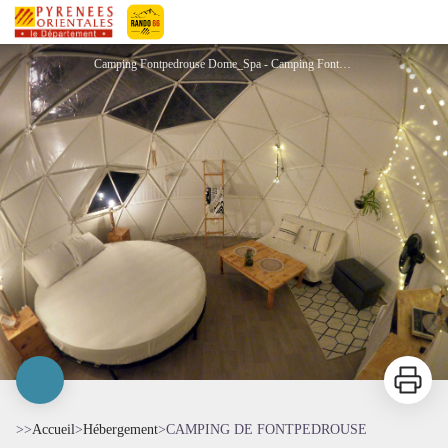
CAMPING DE FONTPEDROUSE
Pyrénées-Orientales Le Département
Camping Fontpedrouse Dome_Spa - Camping Fontpédrouse
Imprimer
>>
Accueil
>
Hébergement
>
CAMPING DE FONTPEDROUSE