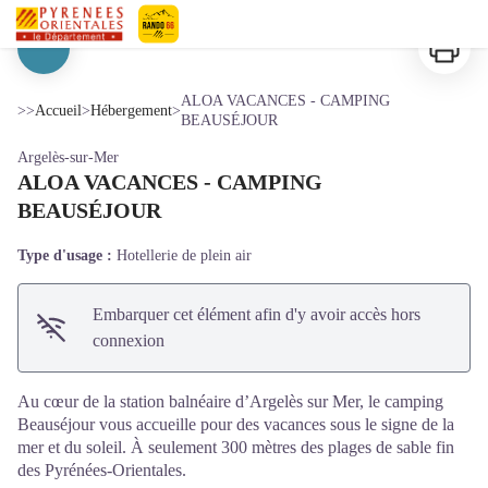
ALOA VACANCES - CAMPING BEAUSÉJOUR
Imprimer
Pyrénées-Orientales Le Département
Voir l'image en plein écran
ALOA VACANCES - CAMPING
>>
Accueil
>
Hébergement
>
BEAUSÉJOUR
Argelès-sur-Mer
ALOA VACANCES - CAMPING
BEAUSÉJOUR
Type d'usage :
Hotellerie de plein air
Embarquer cet élément afin d'y avoir accès hors
connexion
Au cœur de la station balnéaire d’Argelès sur Mer, le camping
Beauséjour vous accueille pour des vacances sous le signe de la
mer et du soleil. À seulement 300 mètres des plages de sable fin
des Pyrénées-Orientales.