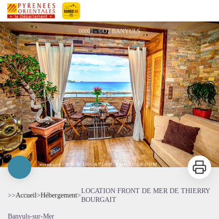
LOCATION FRONT DE MER DE THIERRY BOURGAIT
Pyrénées-Orientales Le Département
00001 - ©OT BANYULS
Imprimer
LOCATION FRONT DE MER DE THIERRY
>>
Accueil
>
Hébergement
>
BOURGAIT
Banyuls-sur-Mer