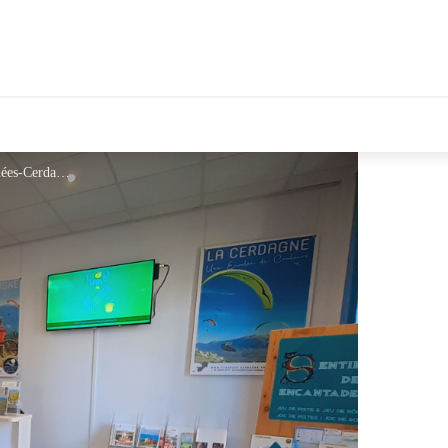
tales Le Département
Acceuil OTC - ©OTC Pyrénées-Cerdagne