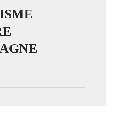
RISME
RE
image en plein écran
DAGNE