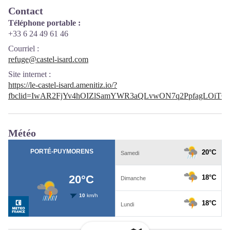
Contact
Téléphone portable :
+33 6 24 49 61 46
Courriel
:
refuge@castel-isard.com
Site internet
:
https://le-castel-isard.amenitiz.io/?
fbclid=IwAR2FjYv4hOIZlSamYWR3aQLvwON7q2PpfagLOiTC
Météo