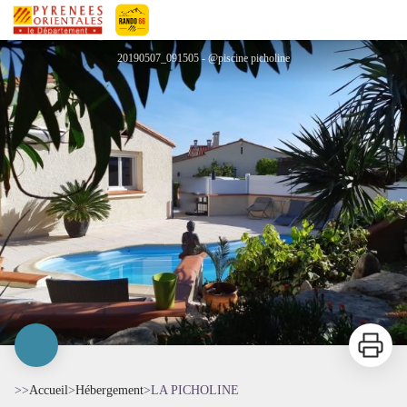
LA PICHOLINE
Pyrénées-Orientales Le Département
20190507_091505 - @piscine picholine
Imprimer
>>
Accueil
>
Hébergement
>
LA PICHOLINE