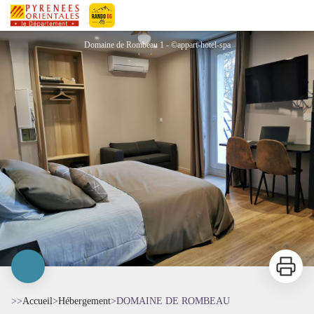
DOMAINE DE ROMBEAU
Pyrénées-Orientales Le Département
Domaine de Rombeau 1 - ©appart-hotel-spa
Imprimer
>>
Accueil
>
Hébergement
>
DOMAINE DE ROMBEAU