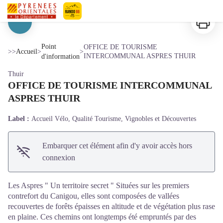
OFFICE DE TOURISME INTERCOMMUNAL ASPRES THUIR
Imprimer
Pyrénées-Orientales Le Département
Voir l'image en plein écran
Point
OFFICE DE TOURISME
>>
Accueil
>
>
INTERCOMMUNAL ASPRES THUIR
d'information
Thuir
OFFICE DE TOURISME INTERCOMMUNAL
ASPRES THUIR
Label :
Accueil Vélo, Qualité Tourisme, Vignobles et Découvertes
Embarquer cet élément afin d'y avoir accès hors
connexion
Les Aspres " Un territoire secret " Situées sur les premiers
contrefort du Canigou, elles sont composées de vallées
recouvertes de forêts épaisses en altitude et de végétation plus rase
en plaine. Ces chemins ont longtemps été empruntés par des