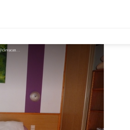
tales Le Département
HLOLAR0660000619_3 - @clevacances