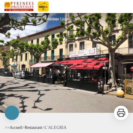
L'ALEGRIA
Pyrénées-Orientales Le Département
Restaurant l'alegria (3) - Alegria
Imprimer
>>
Accueil
>
Restaurant
>
L'ALEGRIA