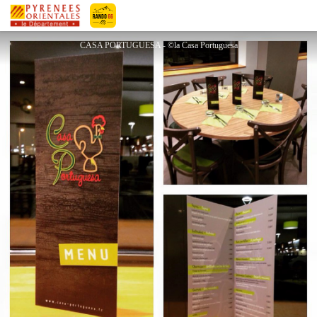
CASA PORTUGUESA POLYGONE NORD
Pyrénées-Orientales Le Département
CASA PORTUGUESA - ©la Casa Portuguesa