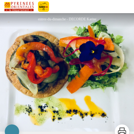
LE BON TEMPS
Pyrénées-Orientales Le Département
entree-du-dimanche - DECORDE Karine
Imprimer