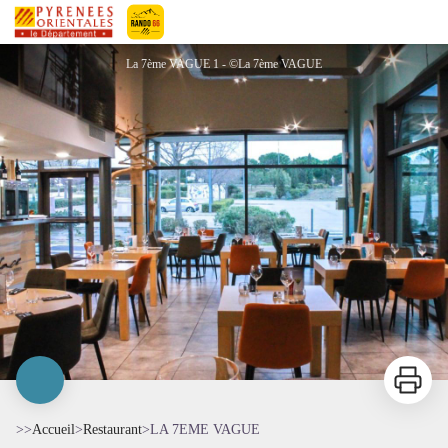
LA 7EME VAGUE
Pyrénées-Orientales Le Département
La 7ème VAGUE 1 - ©La 7ème VAGUE
Imprimer
>>
Accueil
>
Restaurant
>
LA 7EME VAGUE