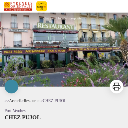
CHEZ PUJOL
Pyrénées-Orientales Le Département
chez pujol facade - propriétaire
Imprimer
>>
Accueil
>
Restaurant
>
CHEZ PUJOL
Port-Vendres
CHEZ PUJOL
Voir l'image en plein écran