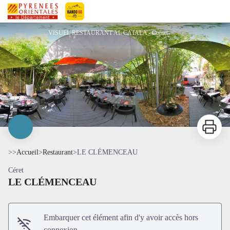
LE CLÉMENCEAU
Pyrénées-Orientales Le Département
VISUEL RESTAURANT AL CATALA - Copie - AL CATALA
Imprimer
>>
Accueil
>
Restaurant
>
LE CLÉMENCEAU
Céret
LE CLÉMENCEAU
Voir l'image en plein écran
Embarquer cet élément afin d'y avoir accès hors
connexion