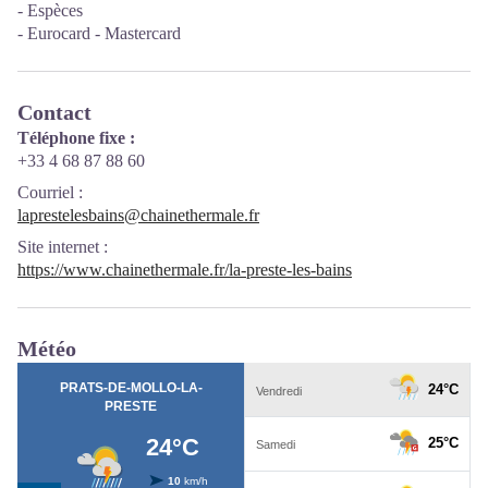
- Espèces
- Eurocard - Mastercard
Contact
Téléphone fixe :
+33 4 68 87 88 60
Courriel
:
laprestelesbains@chainethermale.fr
Site internet
:
https://www.chainethermale.fr/la-preste-les-bains
Météo