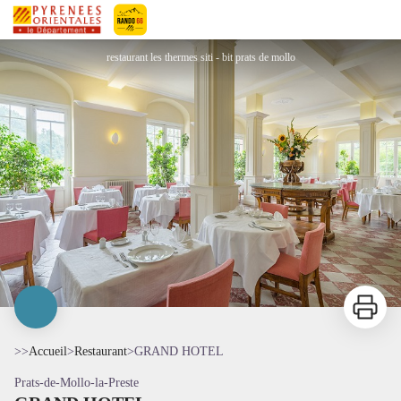
GRAND HOTEL
Pyrénées-Orientales Le Département
restaurant les thermes siti - bit prats de mollo
Imprimer
>>
Accueil
>
Restaurant
>
GRAND HOTEL
Prats-de-Mollo-la-Preste