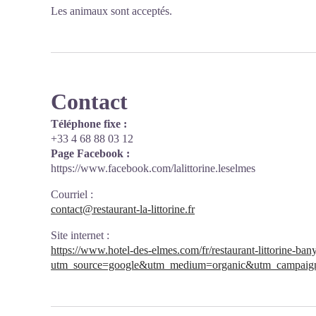
Les animaux sont acceptés.
Contact
Téléphone fixe :
+33 4 68 88 03 12
Page Facebook :
https://www.facebook.com/lalittorine.leselmes
Courriel
:
contact@restaurant-la-littorine.fr
Site internet
:
https://www.hotel-des-elmes.com/fr/restaurant-littorine-ban
utm_source=google&utm_medium=organic&utm_campaign