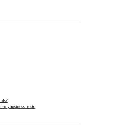
yuls?
=mybusiness_resto