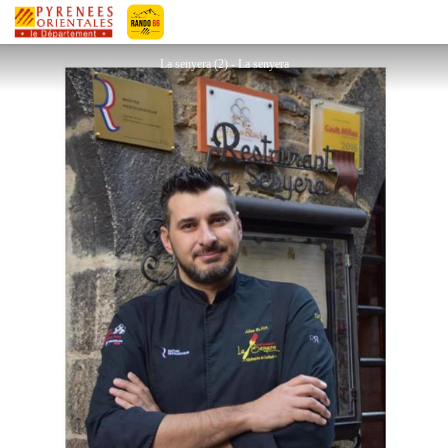
LA SENYERA
Pyrénées-Orientales Le Département
La senyera (2) - La senyera