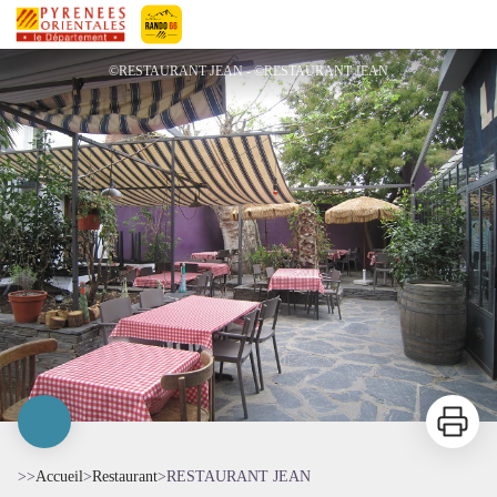
RESTAURANT JEAN
Pyrénées-Orientales Le Département
©RESTAURANT JEAN - ©RESTAURANT JEAN
Imprimer
>>
Accueil
>
Restaurant
>
RESTAURANT JEAN