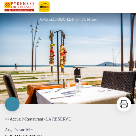
LA RESERVE
Pyrénées-Orientales Le Département
JcMilhet.16.09.05.12.47.07 - JC Milhet
Imprimer
>>
Accueil
>
Restaurant
>
LA RESERVE
Argelès-sur-Mer