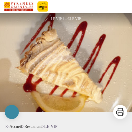
LE VIP
Pyrénées-Orientales Le Département
LE VIP 1 - ©LE VIP
Imprimer
>>
Accueil
>
Restaurant
>
LE VIP