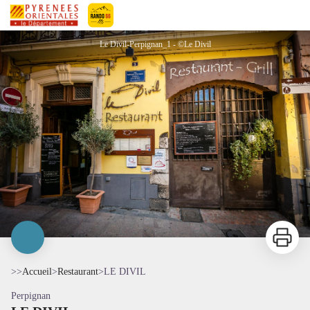
LE DIVIL
Pyrénées-Orientales Le Département
Le Divil-Perpignan_1 - ©Le Divil
Imprimer
>>
Accueil
>
Restaurant
>
LE DIVIL
Perpignan