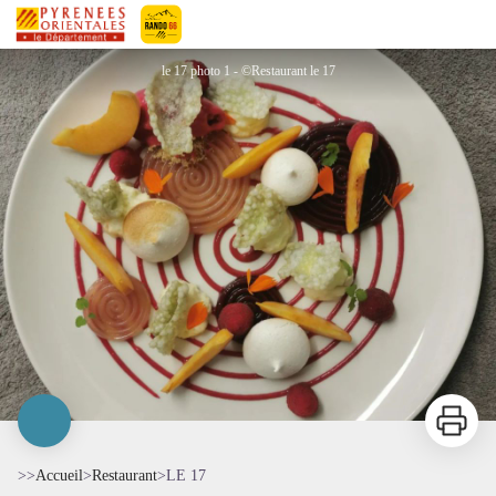
LE 17
Pyrénées-Orientales Le Département
le 17 photo 1 - ©Restaurant le 17
Imprimer
>>
Accueil
>
Restaurant
>
LE 17