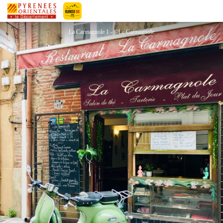
LA CARMAGNOLE
Pyrénées-Orientales Le Département
La Carmagnole 1 - ©La Carmagnole