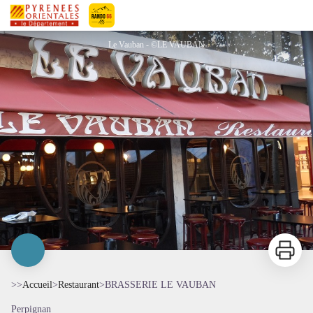
BRASSERIE LE VAUBAN
Pyrénées-Orientales Le Département
Le Vauban - ©LE VAUBAN
Imprimer
>>
Accueil
>
Restaurant
>
BRASSERIE LE VAUBAN
Perpignan