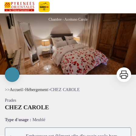
CHEZ CAROLE
Pyrénées-Orientales Le Département
Chambre - Aceituno Carole
Imprimer
>>
Accueil
>
Hébergement
>
CHEZ CAROLE
Prades
CHEZ CAROLE
Voir l'image en plein écran
Type d'usage :
Meublé