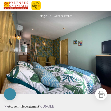
JUNGLE
Pyrénées-Orientales Le Département
Jungle_16 - Gites de France
Imprimer
>>
Accueil
>
Hébergement
>
JUNGLE