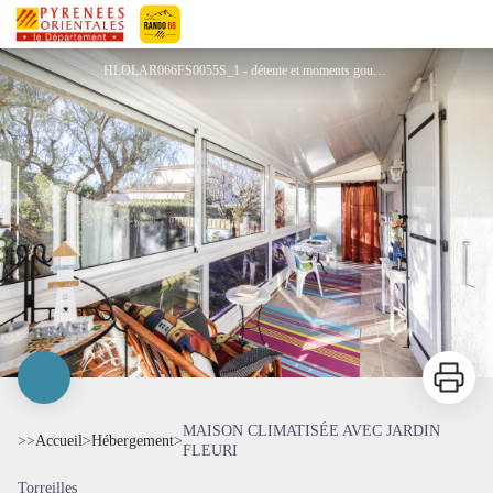
MAISON CLIMATISÉE AVEC JARDIN FLEURI
Pyrénées-Orientales Le Département
HLOLAR066FS0055S_1 - détente et moments gourmands face au jardin.
Imprimer
MAISON CLIMATISÉE AVEC JARDIN
>>
Accueil
>
Hébergement
>
FLEURI
Torreilles