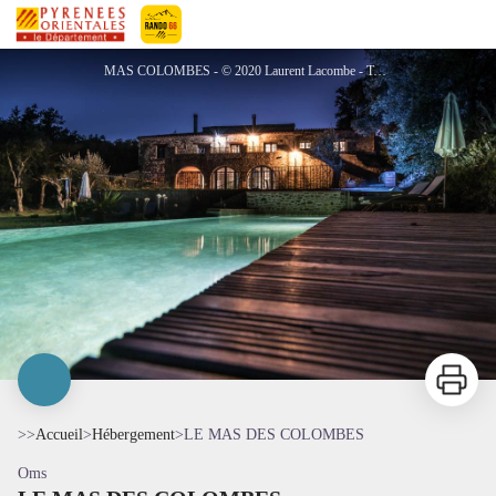
LE MAS DES COLOMBES
Pyrénées-Orientales Le Département
MAS COLOMBES - © 2020 Laurent Lacombe - Tous droits réservés
Imprimer
>>
Accueil
>
Hébergement
>
LE MAS DES COLOMBES
Oms