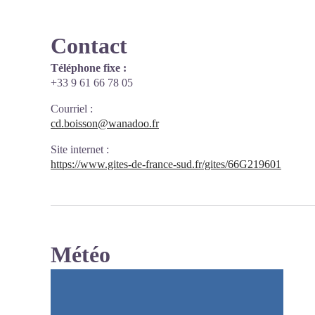
Contact
Téléphone fixe :
+33 9 61 66 78 05
Courriel
:
cd.boisson@wanadoo.fr
Site internet
:
https://www.gites-de-france-sud.fr/gites/66G219601
Météo