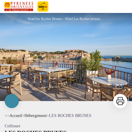
LES ROCHES BRUNES
Pyrénées-Orientales Le Département
Hotel les Roches Brunes - Hôtel Les Roches brunes - Collioure
Imprimer
>>
Accueil
>
Hébergement
>
LES ROCHES BRUNES
Collioure