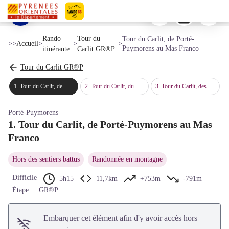
Tour du Carlit, de Porté-Puymorens au Mas Franco
Imprimer
Télécharger
Signaler 
Crêtes au-dessus de Bena - © Michel Castillo - CD66
Voir l'image en plein écran
Pyrénées-Orientales Le Département
Rando
Tour du
Tour du Carlit, de Porté-
>>
Accueil
>
>
>
Puymorens au Mas Franco
itinérante
Carlit GR®P
Tour du Carlit GR®P
1
.
Tour du Carlit, de Porté-Puymorens au Mas Franco
2
.
Tour du Carlit, du Mas Franco aux Bouillouses
3
.
Tour du Carlit, des Bouillouses à Porté-Puymorens
Porté-Puymorens
1. Tour du Carlit, de Porté-Puymorens au Mas
Franco
Hors des sentiers battus
Randonnée en montagne
Difficile
5h15
11,7km
+753m
-791m
Étape
GR®P
Embarquer cet élément afin d'y avoir accès hors