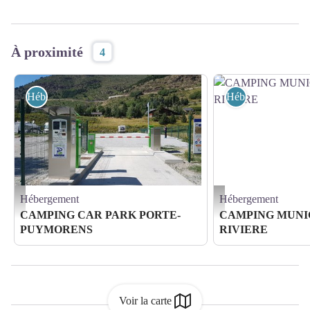
À proximité
4
Hébergement
Hébergement
Hébergement
Hébergement
66-porté-puymorens-aire-camping-car-park-2-1 - Camping Car Park
CAMPING MUNICIPAL LA
CAMPING CAR PARK PORTE-
CAMPING MUNI
PUYMORENS
RIVIERE
Voir la carte