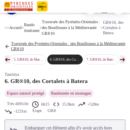
GR®10, des Cortalets à Batera
Imprimer
Télécharger
Signaler 
Ras de Prat Cabrera - © Bernard Frankel - CD66
Voir l'image en plein écran
Pyrénées-Orientales Le Département
Traversée des Pyrénées-Orientales :
GR®10, des
Rando
>>
Accueil
>
>
des Bouillouses à la Méditerranée
>
Cortalets à
itinérante
Batera
GR®10
Traversée des Pyrénées-Orientales : des Bouillouses à la Méditerranée
GR®10
➜
➜
lles
5
.
GR®10, de Marialles aux Cortalets
6
.
GR®10, des Cortalets à Batera
7
.
GR®10, de Batera au Molí de la Paleta
8
.
GR®10,
Étape précédente
Étap
Taurinya
6. GR®10, des Cortalets à Batera
Espace naturel protégé
Randonnée en montagne
Très difficile
6h15
15,9km
+528m
Étape
GR®
-1231m
Embarquer cet élément afin d'y avoir accès hors