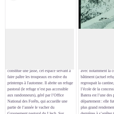
Prat Cabrera
Site minier de Bate
C’est une étape de la piste du Llech, un
La zone de Batera re
carrefour vers Valmanya, et l’ascension
issus de l’activité m
Voir l'image en plein écran
en direction des Cortalets par le GR®10.
s’échelonnent de l’An
Installé à 1729 m d’altitude, Prat Cabrera
cratères creusés à 
est bien connu des bergers puisqu’il
les romains, à la pé
constitue une jasse, cet espace servant à
avec notamment la c
faire paître les troupeaux en estive du
bâtiment (actuel ref
printemps à l'automne. Il abrite un refuge
regroupait la cantine
pastoral (le refuge n’est pas accessible
l’école de la conces
aux randonneurs), géré par l’Office
Batera est l’une des
National des Forêts, qui accueille une
département : elle fut
partie de l’année le vacher du
plus grand rendement
Groupement pastoral du Llech. Sur
dernières à s’arrêter