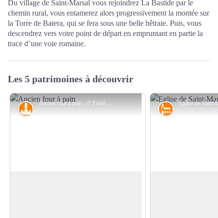
Du village de Saint-Marsal vous rejoindrez La Bastide par le
chemin rural, vous entamerez alors progressivement la montée sur
la Torre de Batera, qui se fera sous une belle hêtraie. Puis, vous
descendrez vers votre point de départ en empruntant en partie la
trace d’une voie romaine.
Les 5 patrimoines à découvrir
Ancien four à pain - © Frédéric Maler - CC Haut Vallespir
Petit patrimoine
Patrimoine rel
Ancien four à pain
Eglise de Saint-Ma
Autrefois, en milieu rural, quelques
Dominant le village 
habitations seulement disposaient d’un
l’église fut édifiée a
Voir l'image en plein écran
four à pain. Base de l’alimentation, cette
détruite en partie en