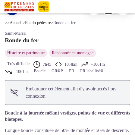
Ronde du fer
Imprimer
Télécharger
Signaler 
Vue sur le Coll Palomeres et Santa Anna dels Quatres Termes - © CC Haut Vallespir
Voir l'image en plein écran
Pyrénées-Orientales Le Département
>>
Accueil
>
Rando pédestre
>
Ronde du fer
Saint-Marsal
Ronde du fer
Histoire et patrimoine
Randonnée en montagne
Très difficile
7h45
18,4km
+1061m
Boucle
GR®P
PR
PR labellisé®
-1061m
Embarquer cet élément afin d'y avoir accès hors
connexion
Boucle à la journée mêlant vestiges, points de vue et différents
biotopes.
Longue boucle constituée de 50% de montée et 50% de descente.