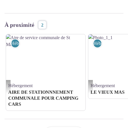
À proximité
2
Hébergement
Hébergement
Hébergement
Hébergement
Aire de service communale de St Marsal - Aire de service communale de St Marsal
Photo_1_1 - @gitesdefran
AIRE DE STATIONNNEMENT
LE VIEUX MAS
COMMUNALE POUR CAMPING
CARS