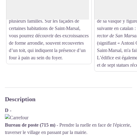
denrée était fabriquée et cuite à domicile,
en 1960, elle a néa
le four pouvant être mis à disposition de
bénitier en marbre r
plusieurs familles. Sur les façades de
de sa vasque y figure
certaines habitations de Saint-Marsal,
suivante en catalan :
vous pourrez découvrir des excroissances
rector de San Marsal
de forme arrondie, souvent recouvertes
(signifiant « Antoni
d’un toit, qui indiquent la présence d’un
Saint-Marsal, m'a fai
four à pain au sein du foyer.
L’édifice est égalem
et de sept statues ré
Description
D -
Bureau de poste (715 m)
- Prendre la ruelle en face de l'épicerie,
traverser le village en passant par la mairie.