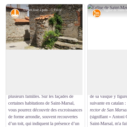
Ancien four à pain - © Frédéric Maler - CC Haut Vallespir
Petit patrimoine
Patrimoine rel
Ancien four à pain
Eglise de Saint-Ma
Autrefois, en milieu rural, quelques
Dominant le village 
habitations seulement disposaient d’un
l’église fut édifiée a
Voir l'image en plein écran
four à pain. Base de l’alimentation, cette
détruite en partie en
denrée était fabriquée et cuite à domicile,
en 1960, elle a néa
le four pouvant être mis à disposition de
bénitier en marbre r
plusieurs familles. Sur les façades de
de sa vasque y figure
certaines habitations de Saint-Marsal,
suivante en catalan :
vous pourrez découvrir des excroissances
rector de San Marsal
de forme arrondie, souvent recouvertes
(signifiant « Antoni
d’un toit, qui indiquent la présence d’un
Saint-Marsal, m'a fai