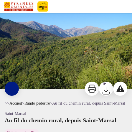
Au fil du chemin rural, depuis Saint-Marsal
Vue sur le Coll Palomeres - © CC Haut Vallespir
Pyrénées-Orientales Le Département
Imprimer
Télécharger
Signaler 
>>
Accueil
>
Rando pédestre
>
Au fil du chemin rural, depuis Saint-Marsal
Saint-Marsal
Au fil du chemin rural, depuis Saint-Marsal