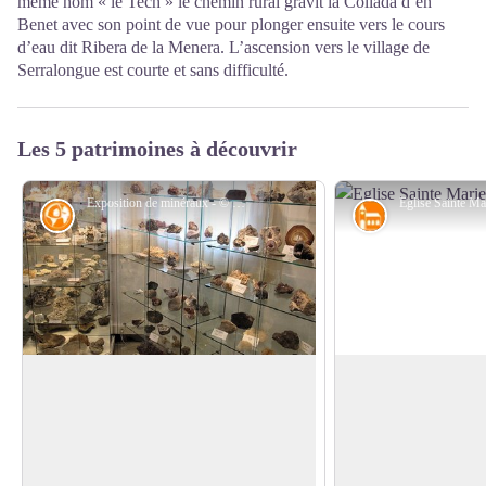
même nom « le Tech » le chemin rural gravit la Collada d’en
Benet avec son point de vue pour plonger ensuite vers le cours
d’eau dit Ribera de la Menera. L’ascension vers le village de
Serralongue est courte et sans difficulté.
Les 5 patrimoines à découvrir
Exposition de minéraux - © CC Haut Vallespir
Géologie
Patrimoine rel
Musée des mineurs de Batera, Le Tech
Eglise Sainte-Mari
Le village du Tech s’est doté d’un petit
Bien que cette églis
musée, comportant une importante
du XVIIIe siècle, l’
Voir l'image en plein écran
collection de minerais issus des mines de
siècle. Elle fut const
Batera et minéraux locaux. Cette
inondations des 17 e