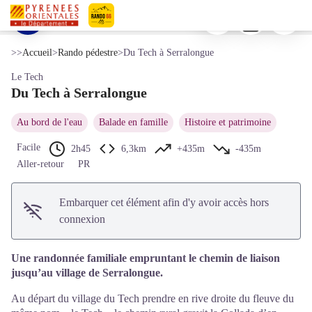
Du Tech à Serralongue
Imprimer
Télécharger
Signaler 
Serralongue depuis la Collada d'en Benet - © CC Haut Vallespir
Voir l'image en plein écran
Pyrénées-Orientales Le Département
>>
Accueil
>
Rando pédestre
>
Du Tech à Serralongue
Le Tech
Du Tech à Serralongue
Au bord de l'eau
Balade en famille
Histoire et patrimoine
Facile
2h45
6,3km
+435m
-435m
Aller-retour
PR
Embarquer cet élément afin d'y avoir accès hors
connexion
Une randonnée familiale empruntant le chemin de liaison
jusqu’au village de Serralongue.
Au départ du village du Tech prendre en rive droite du fleuve du