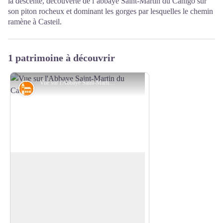
la descente, découverte de l’abbaye Saint-Martin du Canigó sur
son piton rocheux et dominant les gorges par lesquelles le chemin
ramène à Casteil.
1 patrimoine à découvrir
Vue sur l'Abbaye Saint-Martin du Canigó - © Bernard Frankel - CD66
Patrimoine religieux
Abbaye Saint-Martin du Canigó
Au cœur du massif du Canigó, sur un nid
d'aigle, l'ancienne abbaye bénédictine
Voir l'image en plein écran
Saint-Martin surplombe discrètement la
vallée depuis le XIe siècle et laisse
découvrir son site unique au promeneur