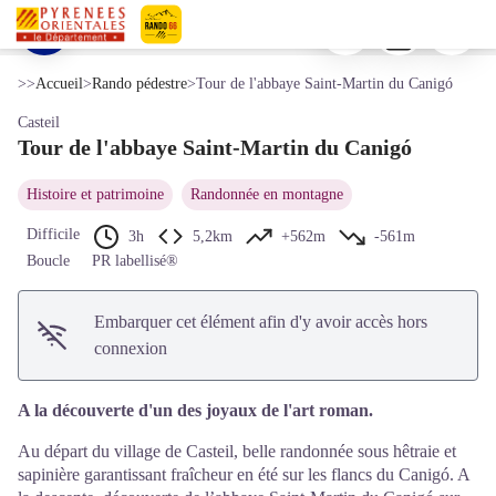
Tour de l'abbaye Saint-Martin du Canigó
Imprimer
Télécharger
Signaler 
Vue sur le Tres Estelles - © OTI Conflent Canigó
Voir l'image en plein écran
Pyrénées-Orientales Le Département
>>
Accueil
>
Rando pédestre
>
Tour de l'abbaye Saint-Martin du Canigó
Casteil
Tour de l'abbaye Saint-Martin du Canigó
Histoire et patrimoine
Randonnée en montagne
Difficile
3h
5,2km
+562m
-561m
Boucle
PR labellisé®
Embarquer cet élément afin d'y avoir accès hors
connexion
A la découverte d'un des joyaux de l'art roman.
Au départ du village de Casteil, belle randonnée sous hêtraie et
sapinière garantissant fraîcheur en été sur les flancs du Canigó. A