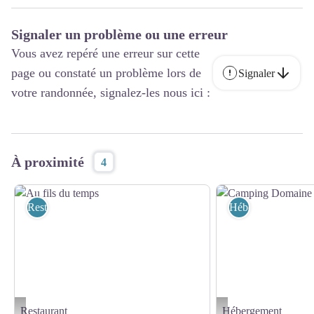
Signaler un problème ou une erreur
Vous avez repéré une erreur sur cette
page ou constaté un problème lors de
Signaler
votre randonnée, signalez-les nous ici :
À proximité
4
Restaurant
Hébergement
Restaurant
Hébergement
Au fils du temps - Au fils du temps
Camping Domaine St Marti