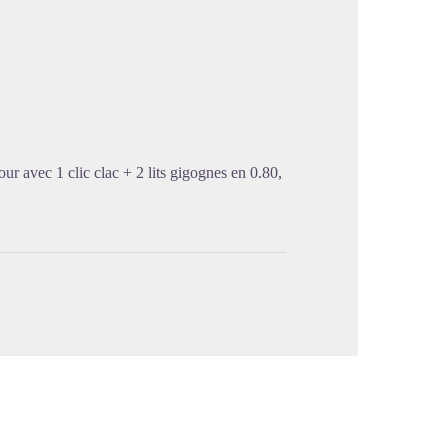
image en plein écran
our avec 1 clic clac + 2 lits gigognes en 0.80,