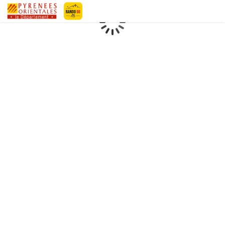
Geotrek-rando
Loading