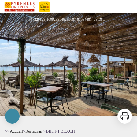
BIKINI BEACH
Pyrénées-Orientales Le Département
347228193-1609233546239687-8358448140813805109-n - Bikini Beach
Imprimer
>>
Accueil
>
Restaurant
>
BIKINI BEACH