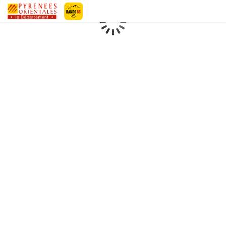
Geotrek-rando
Loading