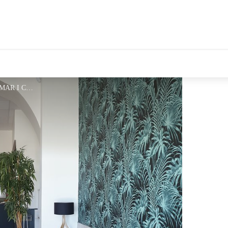
tales Le Département
mar-i-cel-hotel2 - HOTEL MAR I CEL