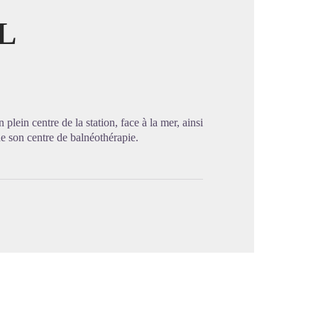
L
image en plein écran
lein centre de la station, face à la mer, ainsi
de son centre de balnéothérapie.